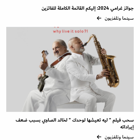
جوائز غرامي 2024: إليكم القائمة الكاملة للفائزين
سينما وتلفزيون
سحب فيلم " ليه تعيشها لوحدك " لخالد الصاوي بسبب ضعف
إيراداته
سينما وتلفزيون