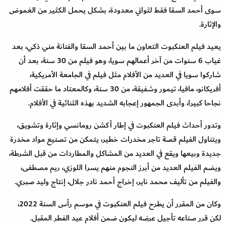
سوى أحمد السقا فقط لثواني معدودة، بشكل يحمل الكثير من الغموض
والإثارة.
يعيد فيلم العنكبوت التعاون ما بين أحمد السقا والفنانة مني ذكي، بعد
غياب 6 سنوات من آخر أعمالهم سويا، وهو فيلم من 30 سنة، بعد أن
شاركوا سويا في العديد من الأفلام مثل فيلم في الجامعة الأمريكية،
أفريكانو، مافيا، تيمور وشفيقة، من 30 سنة، وكالمعتاد ما حققت أفلامهم
نجاحا كبيرا، وأبدى الجمهور إعجابه الشديد بهذه الثنائية في الأفلام.
وتدور أحداث فيلم العنكبوت في إطار أكشن رومانسي وإثارة وتشويق،
ويتناول الفيلم قصة تاجر مخدرات خطير، يتمكن من تصنيع مواد مخدرة
جديدة وبيعها ويقع في العديد من المشاكل والمطاردات من قبل الشرطة،
ويضم الفيلم العديد من أبرز النجوم منهم يسرا اللوزي، ريم مصطفى،
والفيلم من تأليف محمد ناير، إخراج أحمد نادر جلال، إنتاج وليد صبري.
وكان من المقرر أن يطرح فيلم العنكبوت في موسم رأس السنة 2022،
لكن قرر صناعه تأجيل عرضه ليكون ضمن أفلام عيد الفطر المقبل.