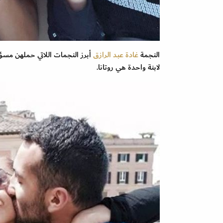
النجمة
غادة عبد الرازق
لابنة واحدة هي روتانا.