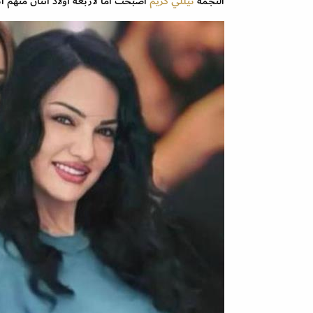
النجمة
نيللي كريم
أصبحت أماً لأربعة أولاد اثنان منهم أنجبتهما وهي