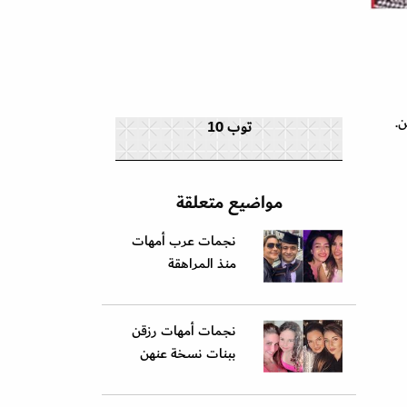
ن.
توب 10
مواضيع متعلقة
نجمات عرب أمهات
منذ المراهقة
نجمات أمهات رزقن
ببنات نسخة عنهن