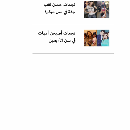
نجمات حملن لقب
جدّة في سن مبكرة
نجمات أصبحن أمهات
في سن الأربعين