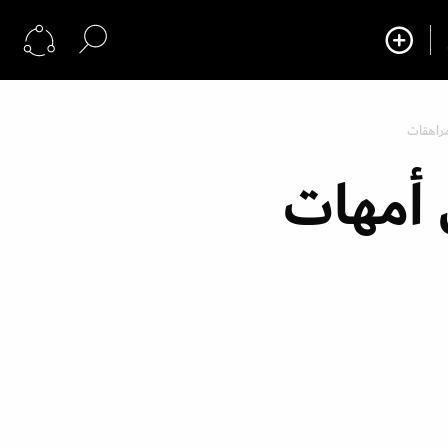
مراهقات
 أمهات