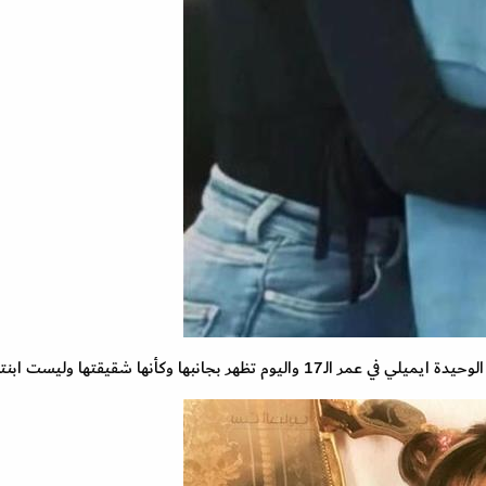
الـ17 واليوم تظهر بجانبها وكأنها شقيقتها وليست ابنتها.