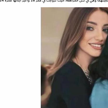
 في سن المراهقة، حيث تزوجت في عمر 16 وأكبر أبنائها عمره 24 عاماً.