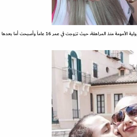
أبرز النجمات اللاتي حملهن مسؤولية الأمومة منذ المراهقة، حيث تزوجت في عمر 16 عاماً وأصب