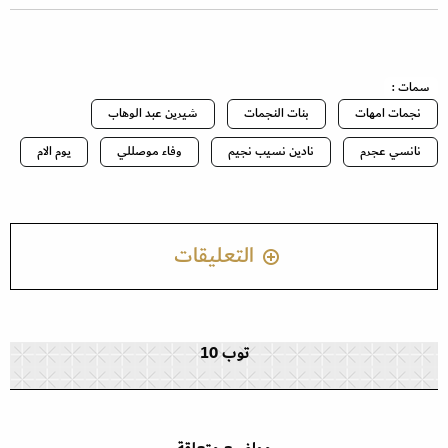
سمات :
نجمات امهات
بنات النجمات
شيرين عبد الوهاب
نانسي عجرم
نادين نسيب نجيم
وفاء موصللي
يوم الام
التعليقات
توب 10