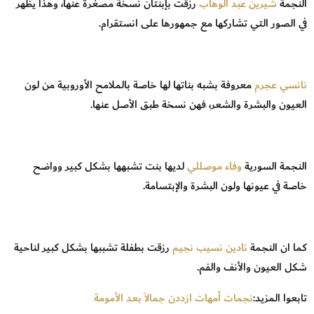
النجمة
شيرين عبد الوهاب
رزقت بإبنتان نسخة مصغرة عنها، وهذا يظهر
في الصور التي تشاركها مع جمهورها على انستقرام.
نانسي عجرم
معروفة بشبه بناتها لها خاصة بالملامح الأوروبية من لون
العيون والبشرة والشعر، فهن نسخة طبق الأصل عنها.
النجمة السورية
وفاء موصللي
لديها بنت تشبهها بشكل كبير وواضح
خاصة في عيونها ولون البشرة والإبتسامة.
كما ان النجمة
نادين نسيب نجيم
رزقت بطفلة تشببها بشكل كبير لناحية
شكل العيون والأنف والفم.
تابعوا المزيد:
نجمات أمهات ازددن جمالاً بعد الأمومة