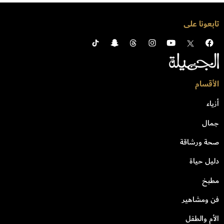
تابعونا على
الأقسام
أزياء
جمال
صحة ورشاقة
دليل حياة
مطبخ
فن ومشاهير
الأم والطفل