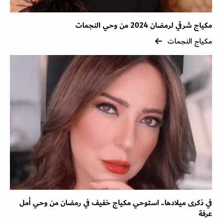
مكياج شرقي لرمضان 2024 من وحي النجمات
مكياج النجمات
في ذكرى ميلادها.. استوحي مكياج خفيف في رمضان من وحي أمل
عرفة