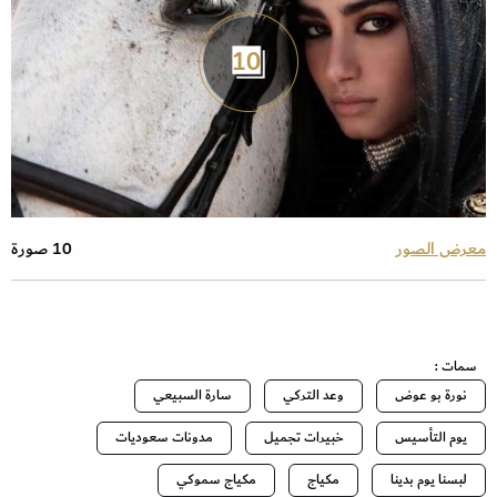
10
معرض الصور
10 صورة
سمات :
نورة بو عوض
وعد التركي
سارة السبيعي
يوم التأسيس
خبيرات تجميل
مدونات سعوديات
لبسنا يوم بدينا
مكياج
مكياج سموكي