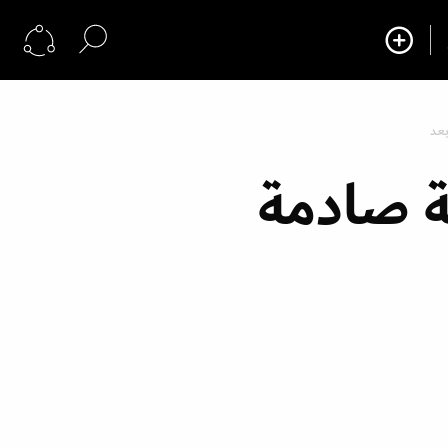
بعد
ية صادمة