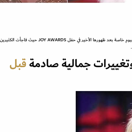
اختلف جمال الإعلامية وفاء الكيلاني منذ بداياتها حتى اليوم خاصة بعد ظهورها الأخير في حفل JOY AWARDS حيث فاجأت الكثيرين
غييرات جمالية صادمة
قبل