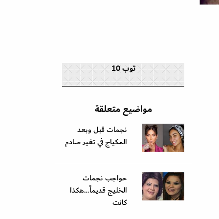
توب 10
مواضيع متعلقة
نجمات قبل وبعد
المكياج في تغير صادم
حواجب نجمات
الخليج قديماً...هكذا
كانت