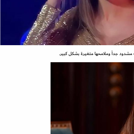
 مشدود جداً وملامحها متغيرة بشكل كبير.