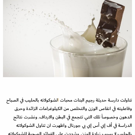
تناولت دارسة حديثة رجيم البنات محبات
ا
لشوكولاته بالحليب في الصباح
وفاعليته في انقاص الوزن والتخلص من الكيلوغرامات الزائدة وحرق
الدهون وخصوصاً تلك التي تتجمع في البطن والارداف. ونشرت نتائج
الدراسة في أف إي أس إي بي جورنال واظهرت ان تناول الشوكولاته
بالحليب لا يسبب زيادة الوزن. وشددت على الفوائد الصحية للشوكولاته