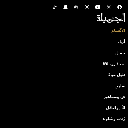
الأقسام
أزياء
جمال
صحة ورشاقة
دليل حياة
مطبخ
فن ومشاهير
الأم والطفل
زفاف وخطوبة