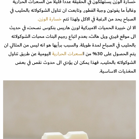
خسارة الوزن يستهلكون في الحقيقة عدداً قليلاً من السعرات الحرارية
وغالباً ما يفوتون وجبة الفطور. وتابعت ان تناول الشوكولاته بالحليب في
الصباح يحد من الرغبة في الاكل ولهذا تتم
خسارة الوزن.
الا ان خبيرة الحميات الاميركية لورن هاريس بنكوس نصحت، في حديث
الى موقع فيري ويل هالث، بعدم اتباع رجيم البنات محبات الشوكولاته
بالحليب في الصباح لمدة طويلة. والسبب برأيها هو انه ليس من المثالي ان
يتم الحصول على 30% من ا
لسعرات الحرارية
اليومية عن طريق تناول
الشوكولاته بالحليب. فهذا يمكن ان يؤدي الى حدوث نقص في بعض
المغذيات الاساسية.