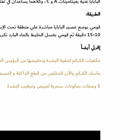
البابايا غنية بفيتامينات A و C ، وكلاهما يساعدان في تفتيح المناطق الداكنة و
الطريقة:
قومي بوضع عصير البابايا مباشرة علي منطقة تحت الإب
10-15 دقيقة ثم قومي بغسل الخليط بالماء البارد تكرر الوصفة يومياً.
إقرئي أيضاً
مكعبات الكركم لتنقية البشرة وتخليصها من الرؤوس ال
ماسك الكركم والأرز للتخلص من البقع الداكنة و التصبغ
5 وصفات بمكونات سحرية لتبيض وترطيب البشرة