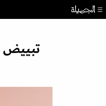
تبييض ا