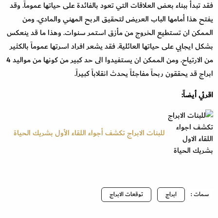
فقد تبدأ ببناء بعض العلاقات التي تعود بالفائدة على حياتها عموماً. وقد
يفتح هذا أمامها الباب العريض لتحقيق الربح المهني والمادي. ومن
الممكن ان تستطيع الخروج من مأزق استمر سنوات. وهذا ما قد ينعكس
بشكل ايجابي على حياتها العائلية. فقد يشعر افراد اسرتها عموماً بالكثير
من الارتياح. ومن الممكن ان يستفيدوا الى حد كبير من كونها من مواليد 4
ابراج قد يحققون ربحاً مفاجئاً يحدث انقلاباً كبيراً.
اقرئي أيضاً:
للبنات الابراج تكشف أجواء اللقاء الأول بشريك الحياة
سمات :
ابراج
توقعات الابراج