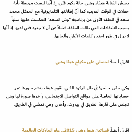
تعيش الفنانة هيفاء وهبي حالة ركود فنّي، إذ أنّها ليست مرتبطة بأيّة
حفلات في الوقت القريب، كما أنّ إطلالتها التلفزيونية مع الممثل محمد
سعد في الحلقة الأولى من برنامجه "وش السعد" انعكست عليها سلباً
بسبب الانتقادات التي طالت الحلقة، فضلاً عن أن لا جديد فنّي لديها إذ أنّها
لا تزال في طور اختيار كلمات الأغاني وألحانها.
اقرئي أيضاً:
احصلي على مكياج هيفا وهبي
وكي تبقى حاضرة في ظل الركود الفني، تقوم هيفاء بنشر صورها عبر
حساباتها الخاصة على مواقع التواصل الاجتماعي، وآخرها صورة لها وهي
تجلس على قارعة الطريق في بيروت، وأخرى وهي تمشي في الطريق.
اقرئي أيضاً:
فساتين هيفا وهبي 2015... عام الماركات العالمية