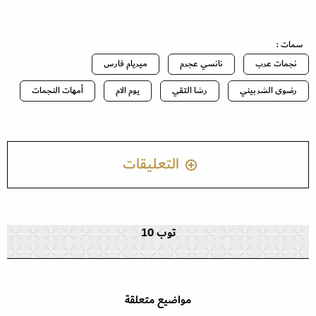
سمات :
نجمات عرب
نانسي عجرم
ميريام فارس
رضوى الشربيني
رشا التقي
يوم الام
أمهات النجمات
التعليقات
توب 10
مواضيع متعلقة