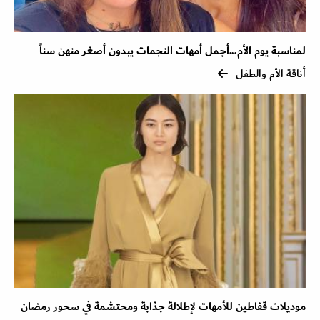
لمناسبة يوم الأم...أجمل أمهات النجمات يبدون أصغر منهن سناً
أناقة الأم والطفل
موديلات قفاطين للأمهات لإطلالة جذابة ومحتشمة في سحور رمضان