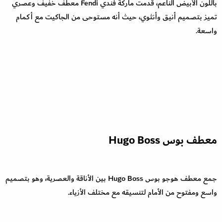
باللون الأبيض الناعم، قدمت ماركة فندي Fendi معطف خفيف وعصري
تميز بتصميم أنيق وأنثوي، حيث أنه مستوحى من الجاكيت مع أكمام
واسعة.
معطف بوس Hugo Boss
جمع معطف هوجو بوس Hugo Boss بين الأناقة والعصرية، وهو بتصميم
واسع ومفتوح من الأمام لتنسيقه مع مختلف الأزياء.