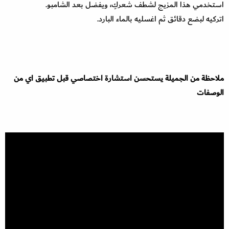
استخدمي هذا المزيج لشطف شعركِ، ويفضل بعد الشامبو.
اتركيه لبضع دقائق ثم اغسليه بالماء البارد.
ملاحظة من الجميلة يستحسن استشارة اختصاصي قبل تطبيق اي من
الوصفات