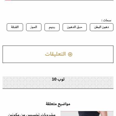
سمات :
دهون البطن
حرق الدهون
رجيم
الموز
القرفة
التعليقات
توب 10
مواضيع متعلقة
مشروبات تخسيس من مكونين