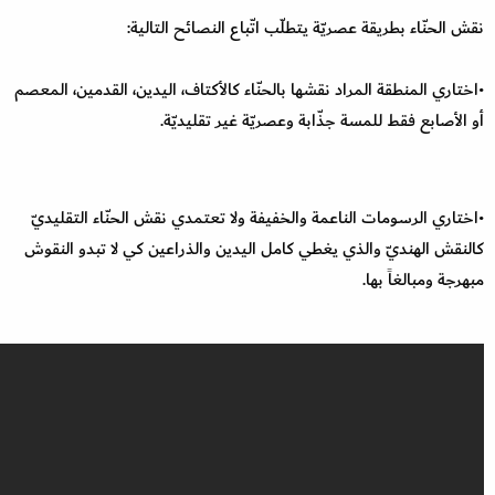
نقش الحنّاء بطريقة عصريّة يتطلّب اتّباع النصائح التالية:
•اختاري المنطقة المراد نقشها بالحنّاء كالأكتاف، اليدين، القدمين، المعصم
أو الأصابع فقط للمسة جذّابة وعصريّة غير تقليديّة.
•اختاري الرسومات الناعمة والخفيفة ولا تعتمدي نقش الحنّاء التقليديّ
كالنقش الهنديّ والذي يغطي كامل اليدين والذراعين كي لا تبدو النقوش
مبهرجة ومبالغاً بها.