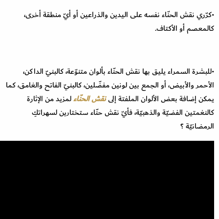
•كرّري نقش الحنّاء نفسه على اليدين والذراعين أو أيّ منطقة أخرى،
كالمعصم أو الأكتاف.
•للبشرة السمراء يليق بها نقش الحنّاء بألوان متنوّعة، كالبنيّ الداكن،
الأحمر والأبيض، أو الجمع بين لونين مفضّلين، كالبنيّ الفاتح والغامق، كما
يمكن إضافة بعض الألوان الملفتة إلى
نقش الحنّاء
لمزيد من الإثارة
كالنغمتين الفضيّة والذهبيّة، فأيّ نقش حنّاء ستختارين لسهراتكِ
الرمضانيّة ؟