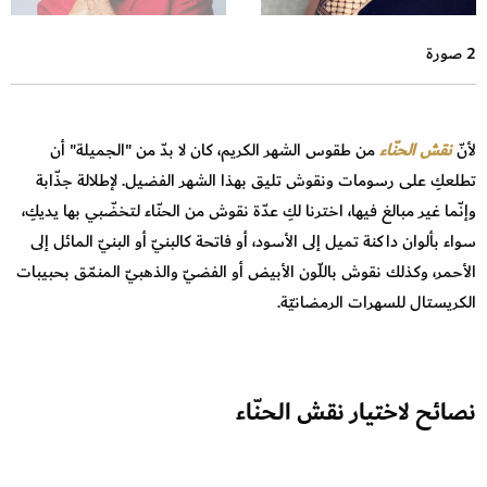
2 صورة
لأنّ
نقش الحنّاء
من طقوس الشهر الكريم، كان لا بدّ من "الجميلة" أن
تطلعكِ على رسومات ونقوش تليق بهذا الشهر الفضيل. لإطلالة جذّابة
وإنّما غير مبالغ فيها، اخترنا لكِ عدّة نقوش من الحنّاء لتخضّبي بها يديكِ،
سواء بألوان داكنة تميل إلى الأسود، أو فاتحة كالبنيّ أو البنيّ المائل إلى
الأحمر، وكذلك نقوش باللّون الأبيض أو الفضيّ والذهبيّ المنمّق بحبيبات
الكريستال للسهرات الرمضانيّة.
نصائح لاختيار
نقش الحنّاء