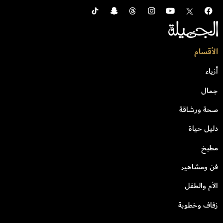
الأقسام
أزياء
جمال
صحة ورشاقة
دليل حياة
مطبخ
فن ومشاهير
الأم والطفل
زفاف وخطوبة