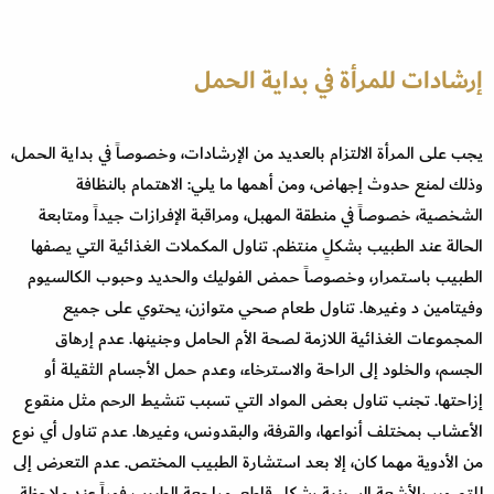
إرشادات للمرأة في بداية الحمل
يجب على المرأة الالتزام بالعديد من الإرشادات، وخصوصاً في بداية الحمل،
وذلك لمنع حدوث إجهاض، ومن أهمها ما يلي: الاهتمام بالنظافة
الشخصية، خصوصاً في منطقة المهبل، ومراقبة الإفرازات جيداً ومتابعة
الحالة عند الطبيب بشكلٍ منتظم. تناول المكملات الغذائية التي يصفها
الطبيب باستمرار، وخصوصاً حمض الفوليك والحديد وحبوب الكالسيوم
وفيتامين د وغيرها. تناول طعام صحي متوازن، يحتوي على جميع
المجموعات الغذائية اللازمة لصحة الأم الحامل وجنينها. عدم إرهاق
الجسم، والخلود إلى الراحة والاسترخاء، وعدم حمل الأجسام الثقيلة أو
إزاحتها. تجنب تناول بعض المواد التي تسبب تنشيط الرحم مثل منقوع
الأعشاب بمختلف أنواعها، والقرفة، والبقدونس، وغيرها. عدم تناول أي نوع
من الأدوية مهما كان، إلا بعد استشارة الطبيب المختص. عدم التعرض إلى
للتصوير بالأشعة السينية بشكلٍ قاطع. مراجعة الطبيب فوراً عند ملاحظة