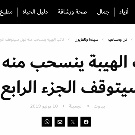
أزياء
جمال
صحة ورشاقة
دليل الحياة
مطبخ
فن ومشاهير
سينما وتلفزيون
كاتب الهيبة ينسحب منه فهل سيتوقف الجزء
 الهيبة ينسحب منه 
توقف الجزء الرابع
بيروت
الجميلة
10 يونيو 2019