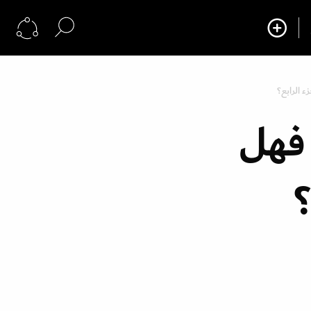
 الرابع؟
فهل
؟