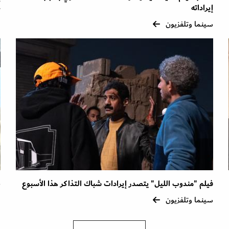
إيراداته
4
سينما وتلفزيون
س
فيلم "مندوب الليل" يتصدر إيرادات شباك التذاكر هذا الأسبوع
ا
سينما وتلفزيون
س