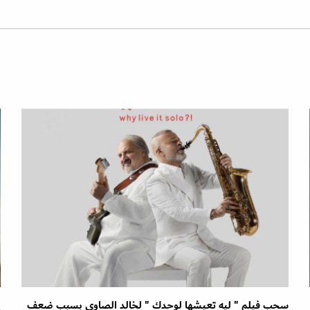
سحب فيلم " ليه تعيشها لوحدك " لخالد الصاوي بسبب ضعف
إ