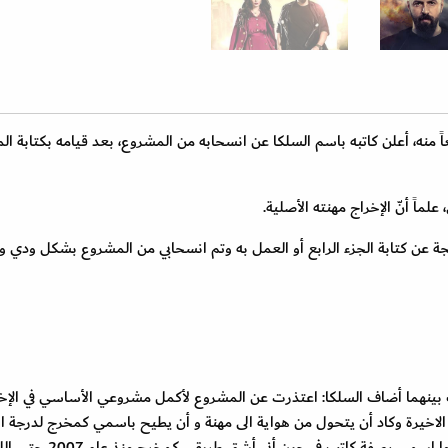
اً منه، أعلن كاتبه باسم السلكا عن انسحابه من المشروع، بعد قيامه بكتابة ا
، علماً أنّ الإخراج مهنته الأصلية.
جة عن كتابة الجزء الرابع أو العمل به وتم انسحابي من المشروع بشكل ودي و
ف بينهما أضاف السلكا: اعتذرت عن المشروع لأكمل مشروعي الأساسي في الإخ
الاخيرة وكاد أن يتحول من هواية الى مهنة و أن يطيح باسمي كمخرج لدرجة ا
ي بصفة كاتب في حين أني أشق طريقي كمخرج منذ عام 2007 حتى اللحظة".