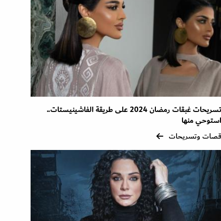
تسريحات غبقات رمضان 2024 على طريقة الفاشينيستات..
ستوحي منها
صات وتسريحات