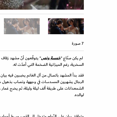
7 صورة
لم يكن صنّاع "
خمسة ونص
" يتوقّعون أنّ مشهد زفاف ا
السخرية، رغم الميزانية الضخمة التي أعدّت له.
فقد بدأ المشهد باتصال من آل الغانم يخبرون فيه بيان
الرجال يشهرون المسدسات في وجهها، وتصاب بذهول شديد
الشمعدانات على طريقة ألف ليلة وليلة، ثم يخرج غمار و
لوالده.
وتوافق بيان على الزّواج وتدخل إلى القصر وسط أجوا