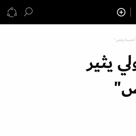
 "خمسة ونص"
ي يثير
ص"