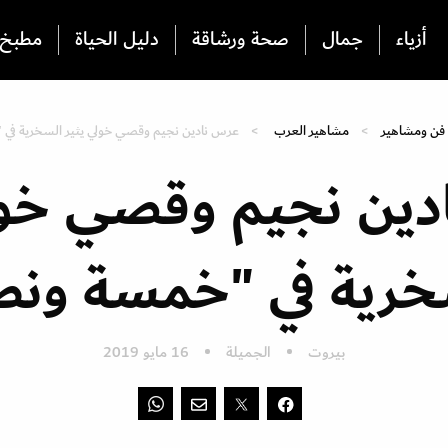
أزياء
جمال
صحة ورشاقة
دليل الحياة
مطبخ
فن ومشاهير
مشاهير العرب
عرس نادين نجيم وقصي خولي يثير السخرية في
ين نجيم وقصي خول
خرية في "خمسة ون
بيروت
الجميلة
16 مايو 2019