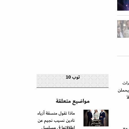
توب 10
رات
يحملن
ً
مواضيع متعلقة
ماذا تقول منسقة أزياء
نادين نسيب نجيم عن
اطلالاتها في مسلسل
 مع