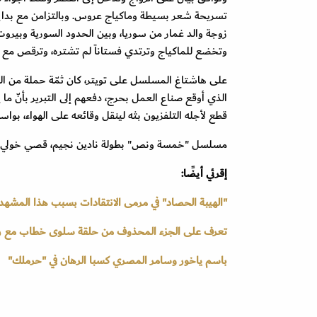
تسريحة شعر بسيطة وماكياج عروس. وبالتزامن مع بداية
زوجة والد غمار من سوريا، وبين الحدود السورية وبيرو
وتخضع للماكياج وترتدي فستاناً لم تشتره، وترقص مع ع
على هاشتاغ المسلسل على تويتر، كان ثمّة حملة من الس
الذي أوقع صناع العمل بحرج، دفعهم إلى التبرير بأنّ 
قطع لأجله التلفزيون بثه لينقل وقائعه على الهواء، بو
مسلسل "خمسة ونص" بطولة نادين نجيم، قصي خولي وم
إقرئي أيضًا:
"الهيبة الحصاد" في مرمى الانتقادات بسبب هذا المشهد
تعرف على الجزء المحذوف من حلقة سلوى خطاب مع را
باسم ياخور وسامر المصري كسبا الرهان في "حرملك"