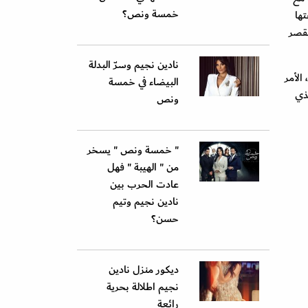
خمسة ونص؟
ها
لقصر
نادين نجيم وسرّ البدلة
الأمر
البيضاء في خمسة
ذي
ونص
" خمسة ونص " يسخر
من " الهيبة " فهل
عادت الحرب بين
نادين نجيم وتيم
حسن؟
ديكور منزل نادين
نجيم اطلالة بحرية
رائعة