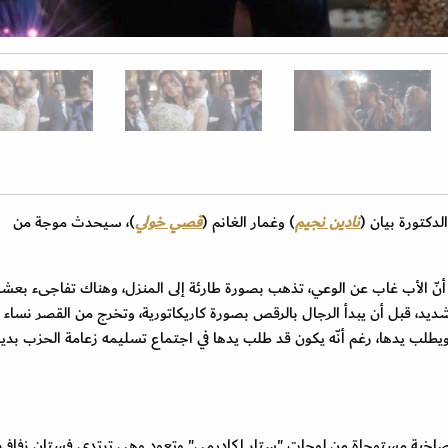
لدكتورة بيان (
نادين نجيم
) وغمار الغانم (
قصي خولي
)، سيحدث موجة من
 أنّ الأب غاب عن الوعي، تذهب بصورة طارئة إلى المنزل، وهناك تفاجىء بعش
، قبل أن يبدأ الرجال بالرقص بصورة كاريكاتورية، وتخرج من القصر نساء 
يطلب يدها، رغم أنّه يكون قد طلب يدها في اجتماع تسليمه زعامة الحزب بديلا
ء صاخبة مستوحاة من لوحات "ستار اكاديمي" وتعود وهي ترتدي فستان زفاف