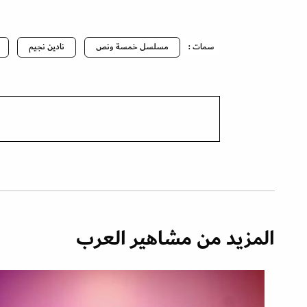
سمات :
مسلسل خمسة ونص
نادين نجيم
المزيد من مشاهير العرب