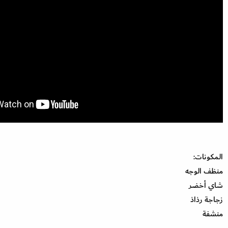
المكونات:
منظف الوجه
شاي أخضر
زجاجة رذاذ
منشفة