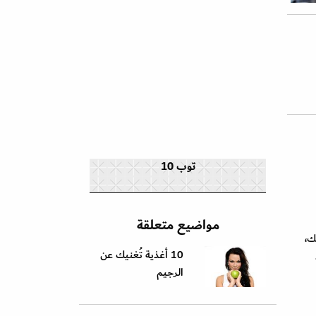
توب 10
مواضيع متعلقة
لك،
10 أغذية تُغنيك عن
الرجيم