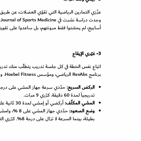
عزّزي التمارين الرياضية التي تقوّي العضلات، عن طريق
أسابيع، لم يحسّنوا فقط مرونتهم، بل ساعدوا على تقوية أ
3- غيّري الإيقاع
اتباع نفس الخطة في كل جلسة تدريب يتطلّب منك تدريجيا
برنامج RevAbs الرياضي، ومؤسس Hoebel Fitness. وهو يقترح تغيير الإيقاع بإحدى هذه الخطط الثلاث على جهاز المشي:
الركض السريع:
تدريجياً لمدة 60 دقيقة. كرّري 9 مرات.
المشي المكثّف:
أركضي أو إمشي لمدة 30 ثانية على سرعة 8 %، ثمّ خفّضي السرعة إلى 1 %، لمدة 60 ثانية. كرّري 9 مرات.
وضع الصعود:
بطيئة، بينما السرعة لا تزال على درجة 8%. كرّري التمرين 9 مرات.