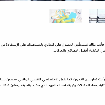
، فأنت بذلك تستحقّين الحصول على النتائج. ولمساعدتك على الإستفادة من
يي التغذية، أفضل النصائح والحركات.
، خذي 10 ثوان لتخيّل نفسك وأنت تمارسين التمرين، كما يقول الاختصاصي النفسي الرياضي جيسون سي