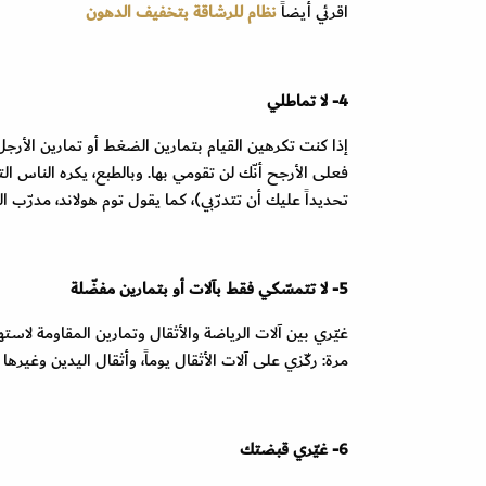
اقرئي أيضاً
نظام للرشاقة بتخفيف الدهون
4- لا تماطلي
إذا كنت تكرهين القيام بتمارين الضغط أو تمارين الأرجل
فعلى الأرجح أنّك لن تقومي بها. وبالطبع، يكره الناس الت
تحديداً عليك أن تتدرّبي)، كما يقول توم هولاند، مدرّب ال
5- لا تتمسّكي فقط بآلات أو بتمارين مفضّلة
غيّري بين آلات الرياضة والأثقال وتمارين المقاومة لاست
مرة: ركّزي على آلات الأثقال يوماً، وأثقال اليدين وغيرها م
6- غيّري قبضتك