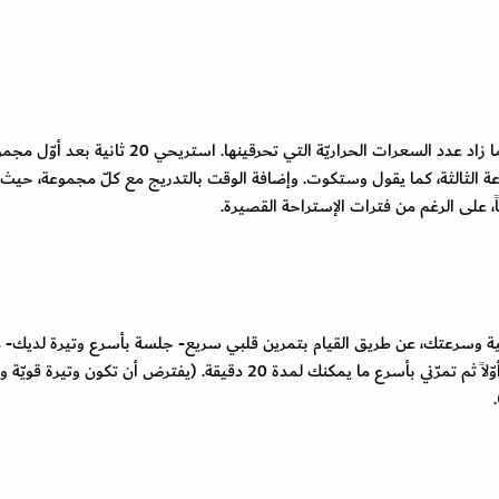
كلّما كانت الفترة بين مجموعات تمارين القوّة أقصر، كلّما زاد عدد السعرات الحراريّة التي تحرقينها. استريحي 20 ث
الثانية، و45 ثانية بعد المجموعة الثالثة، كما يقول وستكوت. وإضافة الوقت بالتدريج مع كلّ مجموعة، حيث
 على الرغم من فترات الإستراحة القصيرة.
نية وسرعتك، عن طريق القيام بتمرين قلبي سريع- جلسة بأسرع وتيرة لديك- م
أسبوعيّا، كما ينصح جوردان. جرّبي ذلك: قومي بالإحماء أوّلاً ثم تمرّني بأسرع ما يمكنك لمدة 20 دقيقة. (يفترض أن تكون وتيرة