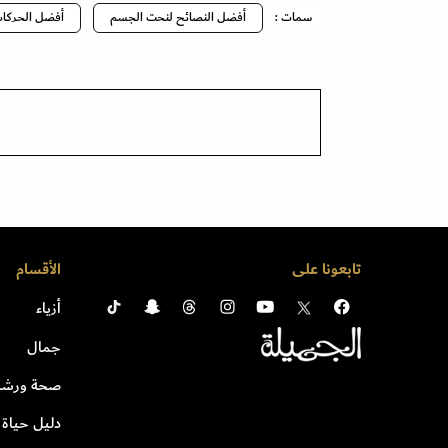
سمات :
أفضل النصائح لنحت الجسم
أفضل الحركا
تابعونا على
الأقسام
أزياء
جمال
صحة ورشا
دليل حياة