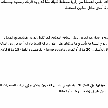
 نفس العضلة من زاوية مختلفة قليلاً، ممّا قد يزيد قوّتك وتحديد جسمك. ج
رّة أخرى خلال تمارين الضغط.
 واحدة، هو تمرين يعزّز اللياقة البدنيّة، كما تقول لورين غولدبيرغ، المدرّبة
 لوح السباحة بأسرع ما يمكنك على طول بركة السباحة، ثم أخرجي من البركة
وقومي بتمرين walking lunges (المشي مع إنزال الساق للأسفل) 20 مرّة، أو تمرين mp squats
أحرقتها. وفي المرّة التالية، قومي بنفس التمرين، ولكن جرّبي زيادة السعرات ال