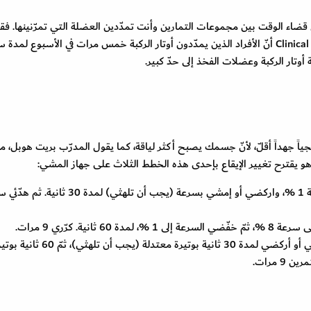
 قضاء الوقت بين مجموعات التمارين وأنت تمدّدين العضلة التي تمرّنينها. فق
وجدت دراسة نشرت في Clinical Journal of Sports Medicine أنّ الأفراد الذين يمدّدون أوتار الركبة خمس مرات في الأسبوع لمد
وتار الركبة وعضلات الفخذ إلى حدّ كبير.
ً جهداً أقلّ، لأنّ جسمك يصبح أكثر لياقة، كما يقول المدرّب بريت هوبل، مب
حدّدي سرعة جهاز المشي على درجة 1 %، واركضي أو إمشي بسرعة (يجب أن تلهثي) لم
حدّدي جهاز المشي على 8 %، وامشي أو أركضي لمدة 30 ثانية بوتيرة معتدلة (يجب أن تلهثي)، ثمّ