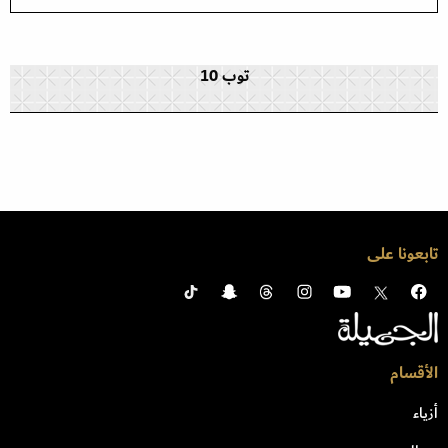
توب 10
تابعونا على
الأقسام
أزياء