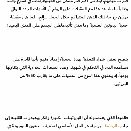
فترات حياتهم، لإنقاص أكبر قدر ممكن من الكيلوغرامات في أسرع وقت،
وغالباً ما نشاهد هذا مع المقبلات على الزواج أو الأمهات الجدد اللواتي
يرغبن بإزاحة ذلك الدهن المتراكم خلال الحمل ...إلخ، فما هي حقيقة
حمية البروتين العلمية وما مدى تأثيرهاعلى الجسم على المدى البعيد؟
ينصح بعض خبراء التغذية بهذه الحمية، إيماناً منهم بأنها قادرة على
مساعدة الفرد في التحكم في شهيته وعدد السعرات الحرارية التي يتناولها
يومياً، إذ يحتوي هذا النوع من الحميات على ما يقارب 50% من
البروتين.
فالمبدأ الذي يعتمدونه أن االبروتينات الكثيرة والكربوهيدرات القليلة إلى
جانب
الرياضة
اليومية، هو الحل الأساسي لتخفيف الدهون الموجودة في