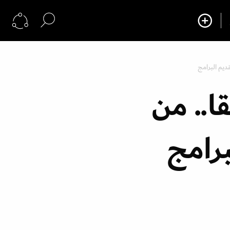
قديم البرامج
ا.. من
برامج