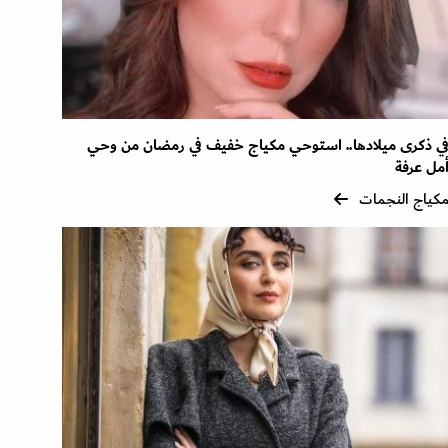
ي ذكرى ميلادها.. استوحي مكياج خفيف في رمضان من وحي
مل عرفة
كياج النجمات