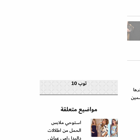
توب 10
 3 مرات وخلعته، آخرها
سمين
مواضيع متعلقة
استوحي ملابس
الحمل من اطلالات
داليدا رامي عياش