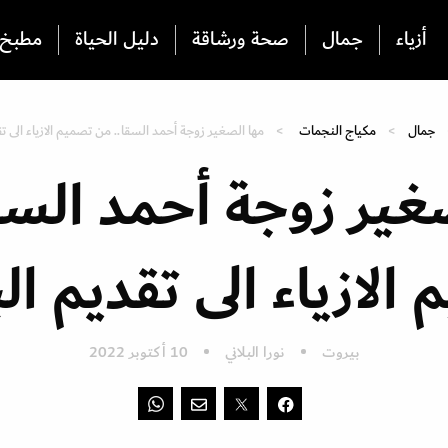
أزياء
جمال
صحة ورشاقة
دليل الحياة
مطبخ
جمال
مكياج النجمات
مها الصغير زوجة أحمد السقا.. من تصميم الازياء الى ت
غير زوجة أحمد السق
الازياء الى تقديم ال
بيروت
نورا البلاني
10 أكتوبر 2022