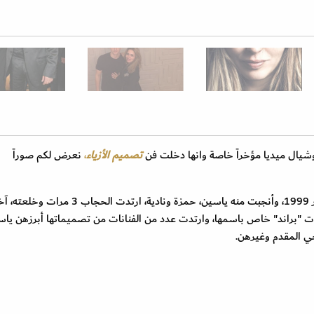
يال ميديا مؤخراً خاصة وانها دخلت فن
تصميم الأزياء
،
نعرض لكم صوراً
تزوجت مها الصغير من الفنان أحمد السقا في 17 نوفمبر 1999، وأنجبت منه ياسين، حمزة ونادية، ارتدت الحجاب
، وأنشأت "براند" خاص باسمها، وارتدت عدد من الفنانات من تصميماتها أبرزهن يا
جي المقدم وغيرهن.