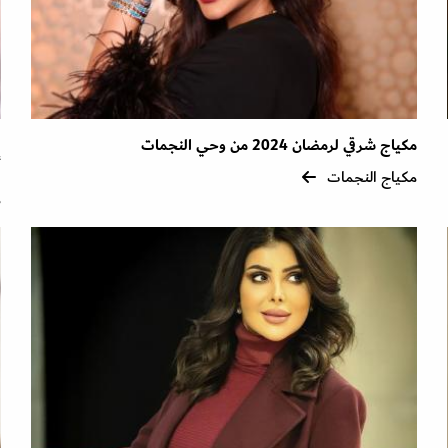
مكياج شرقي لرمضان 2024 من وحي النجمات
ف
أ
مكياج النجمات
م