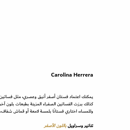
Carolina Herrera
يمكنك اعتماد فستان أصفر أنيق وعصري، مثل فساتين Christopher Kane، Creatures، Tibi
كذلك برزت الفساتين الصفراء المزينة بطبعات بلون آخر، مثل فساتي
وللمساء، اختاري فستانًا بلمسة لامعة أو قماش شفاف، مثل: فساتين إيلي ص
تنانير وسراويل
باللون الأصفر