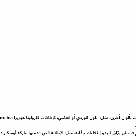
أيضاً يمكنك تنسيق التنورة أو السروال الأصفر مع كنزات بألوان أخرى، مثل: اللون الوردي أو الفضي، كإط
فستان برّاق لتبدو إطلالتك جذّابة، مثل: الإطلالة التي قدمتها ماركة أوسكار د