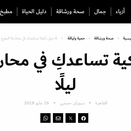
أزياء
جمال
صحة ورشاقة
دليل الحياة
مطبخ
ئيسية
صحة ورشاقة
حمية ولياقة
6 حيل ذكية تساعدكِ في محاربة الجوع ليلًا
كية تساعدكِ في محار
ليلًا
القاهرة
سوزان حسني
16 مايو 2018