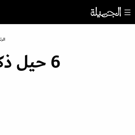
الر
6 حيل ذ