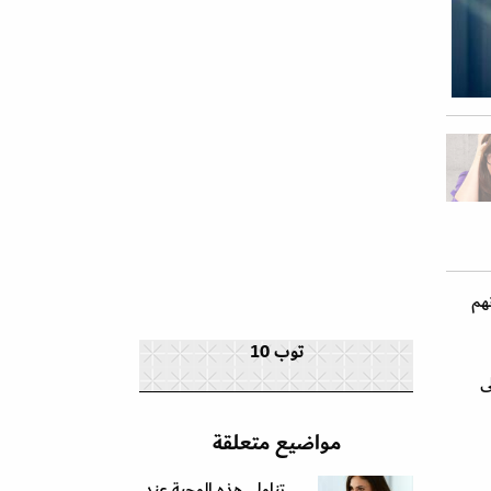
هم
توب 10
ى
مواضيع متعلقة
تناولي هذه الوجبة عند