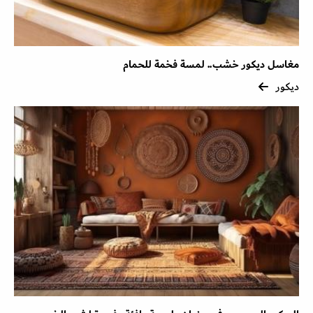
مغاسل ديكور خشب.. لمسة فخمة للحمام
ديكور