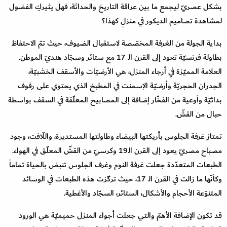
بشكل عصريّ ليجمع ما بين عراقة التاريخ والحداثة، فهل يثيركِ الفضول
لمشاهدة تصاميم الديكور في منزلٍ كهذا؟
بداية الجولة من الغرفة المخصّصة لاستقبال الضيوف، حيث تمّ الاحتفاظ
بطاولة فرنسيّة تعود إلى القرن الـ 17 مع ستائر وسجّاد هنديّ الموطن.
العلامة المميّزة في أرجاء المنزل، هي الأرضيّات والأسقف الخشبيّة،
الجدران الحجريّة وأرضيّة الإسمنت في المطبخ الذي يحتوي على رفوف
بدائيّة وأوعية من الفخّار إضافة إلى المصابيح المعلّقة في السقف بواسطة
حبال من القشّ.
تمتاز غرفة الجلوس بأريكتها البيضاء وطاولتها المستديرة، واللّافت، وجود
مصباح مصريّ يعود إلى القرن الـ19 وكرسيّ من القشّ المعلّق في الهواء.
الطبعات المتعدّدة جعلت غرفة النوم وغرف الجلوس تنبض بالحياة تماماً
وكأنّها ما زالت في القرن الـ 17، حيث تركّزت هذه الطبعات في الوسائد
المتنوّعة الأحجام والأشكال، الستائر، السجّاد والأغطية.
قد تكون الإضافة الأهمّ والتي جعلت أجواء المنزل حميميّة هي الورود