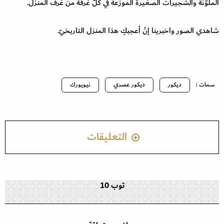
الملوّنة والشجيرات الصغيرة الموزّعة في كلّ غرفة من غرف المنزل.
شاهدي الصور واخبرينا إنْ أعجبكِ هذا المنزل التاريخيّ.
سمات :
ديكور
ديكور عصري
نيويورك
التعليقات
توب 10