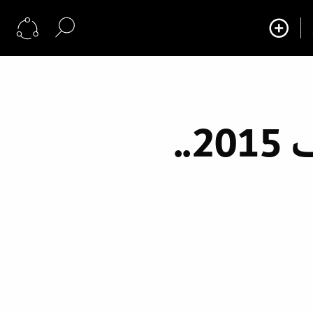
إطلالة المحجبة في ربيع وصيف 2015..