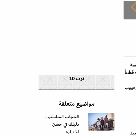
وية
 قطعاً
توب 10
 وعيوب
مواضيع متعلقة
الحجاب المناسب..
دليلك في حسن
اختياره
ييد