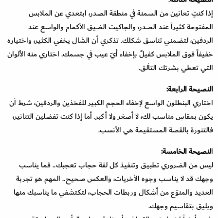
إذا كنتِ تعانين من السمنة في منطقة الصدر، ابتعدي عن الملابس
المفتوحة كثيراً عند الصدر، والجاكيت الضيق الأكمام والواسع عند
الردفين، لتضمني تناسق شكلك. تذكري أن الشال يخفي الكثير، واختياره
خفيفاً فوق الملابس كفيلٌ بإخفاء أيّ عيب في جسمك. اختاري منه الألوان
التي تعطي بشرتك التألق.
النصيحة الرابعة:
اختاري البنطلون الواسع لإخفاء الحجم الكبير للفخذين والردفين، شرط أن
يكون بمقاسٍ مناسب لك، لا أصغر ولا أكبر. أما إذا كنت تفضلين التنانير،
فالتنورة بالقصة المستقيمة هي الأنسب.
ا
لنصيحة الخامسة:
ليس من الضروري تطبيق وتنفيذ كل لفة حجاب تعجبك.. فما يناسب
وجهك قد لا يناسب وجوه الأخريات، والعكس صحيح.. المهم هو تجربة
العديد والمنوّع من أشكال وربطات الحجاب، لتكتشفي ما يناسبك منها
ويليق بتقاسيم وجهك.