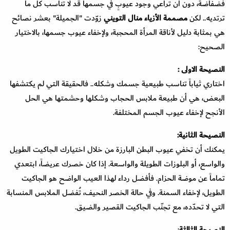
فضفاضة، دون أن تراعي وجود عيوبٍ في جسمها قد لا تناسب كل ما
ترتديه.. لكن
مصممة الأزياء منال التويني
زوّدت "الجميلة" بعشر نصائح
هي بمثابة دليل لأناقة المرأة المحجبة، ولإخفاء عيوب جسمها، بالاختيار
الصحيح:
النصيحة الاولى :
اختاري ثياباً تناسب طبيعية جسمك وشكله.. فالحقيقة التي لم يكتشفها
البعض، هي أن طبيعة ملابس الحجاب وشكلها وحشمتها هي الحل
الأنجح لإخفاء عيوب الجسم المختلفة.
النصيحة الثانية:
يمكنك أن تخفي عيوب البطن البارزة من خلال اختيارك الجاكيت الطويل
والواسع، أو البلوزات الطويلة والواسعة. إذا كان خصرك عريضاً، ابتعدي
تماماً عن موضة الحزام. فأفضل رداء لهذا العيب الواضح هو الجاكيت
الطويل، لإخفاء السمنة. وفي حالة الخصر النحيف، تُفضل الملابس المنسابة
التي لا تحدّده، مع تجنّب الجاكيت القصير والضيق.
النصيحة الثالثة
: