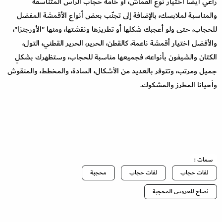
راعي أيضاً اختيار نوع القماش، أو خامة حجاب الرأس المتناسقة
والمناسبة لملابسك، بالإضافة إلى تجنّب بعض أنواع الأقمشة المفضل
للحجاب، حتى ولو أعجبك شكلها أو تطريزها ونقشتها، ومنها "الأورجنزا"،
والأفضل اختيار أقمشة ناعمة، كالقطن، الحرير، الحرير القطني، التول،
الكتان والشيفون بأنواعه، فجميعها مناسبة للحجاب، وستظهرك بشكلٍ
جميل ومرتب، وتتوفر بالعديد من الأشكال، السادة، والمخطط، والمنقوش
وأحيانا المطرز والمشكوك.
سمات :
لفات حجاب
لفات حجاب
محجبة
نصاح للعروس المحجبة