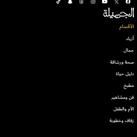
الأقسام
أزياء
جمال
صحة ورشاقة
دليل حياة
مطبخ
فن ومشاهير
الأم والطفل
زفاف وخطوبة