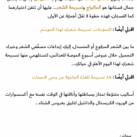
جمال فستانها هو
الماكياج
و
تسريحة الشعر
... عليها أن تتقن اختيارهما
كما الفستان، فهذه خطوة لا تقلّ أهميّة عن الأولى.
اقرئي أيضًا :
التموّجات، تسريحة شعركِ لهذا الموسم
ما بين الشعر المرفوع أو المنسدل، إليكِ إبداعات مصفّفي الشعر وخبراء
التجميل خلال عروض أسبوع الموضة للعرائس، لتستلهمي منها تسريحة
شعركِ لهذا اليوم الأهمّ في حياتكِ...
اقرئي أيضًا :
14 تسريحة للغرّة الجانبيّة من وحي النجمات
أساليب متنوّعة تمتاز ببساطتها وأناقتها في الوقت نفسه مع أكسسوارات
من الورود، الكريستال والدانتيل لتليق بعروس الشتاء...
سمات :