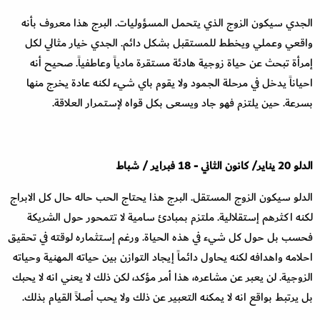
الجدي سيكون الزوج الذي يتحمل المسؤوليات. البرج هذا معروف بأنه
واقعي وعملي ويخطط للمستقبل بشكل دائم. الجدي خيار مثالي لكل
إمرأة تبحث عن حياة زوجية هادئة مستقرة مادياً وعاطفياً. صحيح أنه
احياناً يدخل في مرحلة الجمود ولا يقوم باي شيء لكنه عادة يخرج منها
بسرعة. حين يلتزم فهو جاد ويسعى بكل قواه لإستمرار العلاقة
.
الدلو
20
يناير
/
كانون الثاني
-
18
فبراير
/
شباط
الدلو سيكون الزوج المستقل. البرج هذا يحتاج الحب حاله حال كل الابراج
لكنه اكثرهم إستقلالية. ملتزم بمبادئ سامية لا تتمحور حول الشريكة
فحسب بل حول كل شيء في هذه الحياة. ورغم إستثماره لوقته في تحقيق
احلامه واهدافه لكنه يحاول دائماً إيجاد التوازن بين حياته المهنية وحياته
الزوجية. لن يعبر عن مشاعره، هذا أمر مؤكد، لكن ذلك لا يعني انه لا يحبك
بل يرتبط بواقع انه لا يمكنه التعبير عن ذلك ولا يحب أصلاً القيام بذلك
.