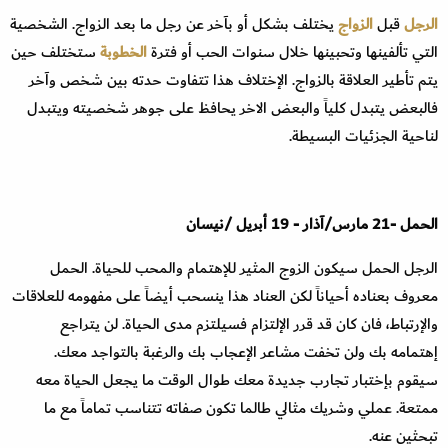
الرجل
قبل
الزواج
يختلف بشكل أو بآخر عن رجل ما بعد الزواج. الشخصية
التي تألفينها وتحبينها خلال سنوات الحب أو فترة
الخطوبة
ستختلف حين
يتم تأطير العلاقة بالزواج. الإختلاف هذا تتفاوت حدته بين شخص وآخر
فالبعض يتبدل كلياً والبعض الاخر يحافظ على جوهر شخصيته ويتبدل
لناحية الجزئيات البسيطة
.
الحمل
-21
مارس
/
آذار
- 19
أبريل
/
نيسان
الرجل الحمل سيكون الزوج المثير للإهتمام والمحب للحياة. الحمل
معروف بعناده أحياناً لكن العناد هذا ينسحب أيضاً على مفهومه للعلاقات
والإرتباط، فان كان قد قرر الإلتزام فسيلتزم مدى الحياة. لن يتراجع
إهتمامه بك ولن تخفت مشاعر الإعجاب بك والرغبة بالتواجد معك.
سيقوم بإختبار تجارب جديدة معك طوال الوقت ما يجعل الحياة معه
ممتعة. عملي وشريك مثالي طالما تكون صفاته تتناسب تماماً مع ما
تبحثين عنه
.