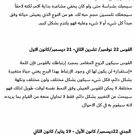
سيحبك بشراسة حتى ولو كان يخفي مشاعره بداية الامر لكنه لاحقاً
سيجعلك تلمسين حجم حبه لك. هو من النوع الذي يعيش حياته وفق
مبدأ كل شيء أو لا شيء وعليه فهو يلتزم بشكل كبير
.
القوس
22
نوفمبر
/
تشرين الثاني
-
21
ديسمبر
/
‪كانون
الاول
القوس سيكون الزوج المغامر. بمجرد إرتباطك بالقوس فإن كلمة
«إستقرار» لن يكون لها اي وجود. الإرتباط بهذا البرج يعني حياة متغيرة
بشكل دائم، فكل شيء سيكون بشكل مختلف ولون مختلف ونكهة
مختلفة. لا يمكن للقوس العيش وفق النمط نفسه لوقت طويل لذلك فهو
سيبحث عن التغيير بشكل دائم. فقط لا تحاولي منعه من القيام بما يريده،
لانه سيقوم به في كل الاحوال
.
الجدي
22
ديسمبر
/
كانون الأول
-
19
يناير
/
كانون الثاني