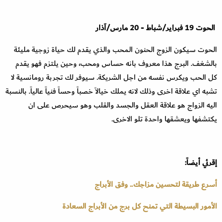
الحوت
19
فبراير
/
شباط
-
20
مارس
/
آذار
الحوت سيكون الزوج الحنون المحب والذي يقدم لك حياة زوجية مليئة
بالشغف. البرج هذا معروف بانه حساس ومحب، وحين يلتزم فهو يقدم
كل الحب ويكرس نفسه من اجل الشريكة. سيوفر لك تجربة رومانسية لا
تشبه اي علاقة اخرى وذلك لانه يملك خيالاً خصباً وحساً فنياً عالياً. بالنسبة
اليه الزواج هو علاقة العقل والجسد والقلب وهو سيحرص على ان
يكتشفها ويعشقها واحدة تلو الاخرى
.
إقرئي أيضاً:
أسرع طريقة لتحسين مزاجك.. وفق الأبراج
الأمور البسيطة التي تمنح كل برج من الأبراج السعادة