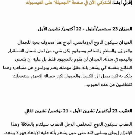
إقرئي أيضاً:
اشتركي الآن في صفحة "الجميلة" على الفيسبوك
الميزان
23
سبتمبر
/
أيلول
-
22
أكتوبر
/
تشرين الأول
الميزان سيكون الزوج الرومانسي. البرج هذا معروف بحبه للجمال
والتوازن والسلام والتناغم وسيقوم بكل شيء من اجل ضمان الاستقرار
والهدوء في منزله. الميزان لن يقوم بالمجهود فقط بل عليه ان يلمس
النتائج بنفسه كي يشعر بانه حقق مهمته. يعبر وبوضوح عن مشاعره وعما
يفكر به لكن يميل الى الكسل والخمول لكن خصاله الاخرى ستجعلك
تتغاضين عن هذه العيوب
.
العقرب
23
أوكتوبر
/
تشرين الأول
-
21
نوفمبر
/
تشرين الثاني
العقرب سيكون الزوج المخلص. الرجل العقرب سيلتزم بالعلاقة وهذا
الإلتزام إيجابي وسلبي لانه حتى حين يشعر بأنه عليه الإبتعاد فهو لا يبتعد.