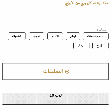
هكذا ينتقم كل برج من الأبراج
سمات :
ابراج وتطلعات
ابراج
الابراج
زوجي
الشريك
الازواج
الرجال
التعليقات
توب 10