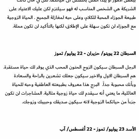
ببعض الامور أو يبدأ الملل بالتسلل الى حياتكما. لكن في حال كانت
الشريكة هي الشخص المناسب له فهو سيلتزم لكن عليك الاعتياد على
طبيعة الجوزاء المحبة للكلام، وعلى حبه لمغازلة الجميع . الحياة الزوجية
مع الجوزاء لن تكون سهلة على الإطلاق، لكنها بالتأكيد لن تكون مملة
.
السرطان
22
يوينو
/
حزيران
-
22
يوليو
/
تموز
الرجل السرطان سيكون الزوج الحنون المحب الذي يوفر لك حياة مستقرة.
هم السرطان الاول والاخير سيكون جعلك تشعرين بالراحة والسعادة
وبأنك محبوبة جداً. البرج هذا معروف بطبيعته العاطفية وحبه للحياة
العائلية، ما يعني أنه سيقدم لك حياة زوجية مثالية. المشاجرات لن تكون
جزءاً من حياتكما الزوجية لانه سيكون صديقك وحبيبك وزوجك
.
الأسد
23
يوليو
/
تموز
- 22
أغسطس
/
آب