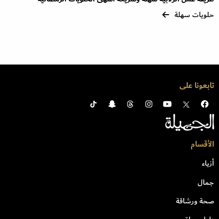
حلويات سهلة
تابعونا على
الأقسام
أزياء
جمال
صحة ورشاقة