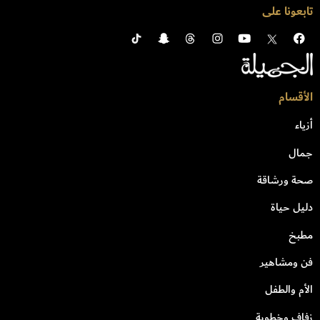
تابعونا على
الأقسام
أزياء
جمال
صحة ورشاقة
دليل حياة
مطبخ
فن ومشاهير
الأم والطفل
زفاف وخطوبة