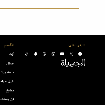
تابعونا على
الأقسام
أزياء
جمال
صحة ورشا
دليل حياة
مطبخ
فن ومشاهي