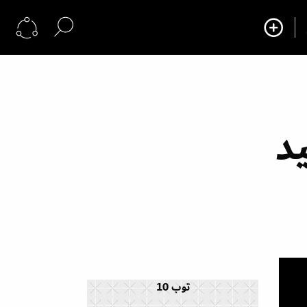
د
توب 10