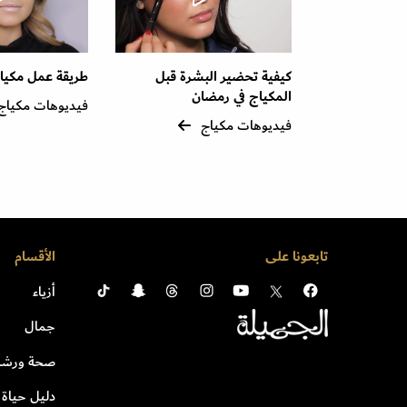
كيفية تحضير البشرة قبل
طريقة عمل مكيا
المكياج في رمضان
فيديوهات مكياج
فيديوهات مكياج
تابعونا على
الأقسام
أزياء
جمال
صحة ورشا
دليل حياة