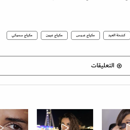
كشخة العيد
مكياج عروس
مكياج عيون
مكياج سموكي
التعليقات