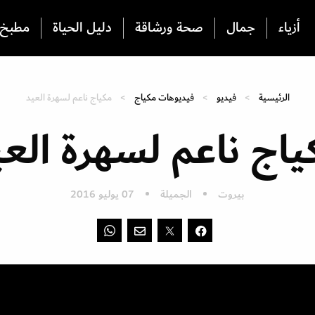
أزياء
جمال
صحة ورشاقة
دليل الحياة
مطبخ
الرئيسية
فيديو
فيديوهات مكياج
مكياج ناعم لسهرة العيد
ياج ناعم لسهرة العي
بيروت
الجميلة
07 يوليو 2016