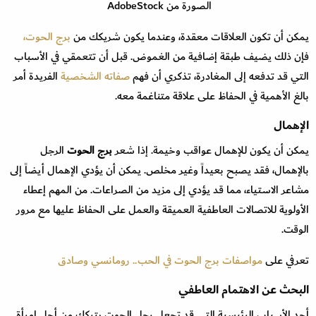
الصورة من AdobeStock
يمكن أن تكون العلاقات معقدة، وعندما يكون شريكك من
برج الحوت،
فإن ذلك يضيف طبقة إضافية من الغموض. قبل أن تتعمقي في الأسباب
التي قد تدفعه إلى المغادرة، تذكري أن فهم
صفاته الشخصية
الفريدة أمر
بالغ الأهمية في الحفاظ على علاقة متناغمة معه.
الإهمال
يمكن أن يكون للإهمال عواقب وخيمة. إذا شعر
برج الحوت
الرجل
بالإهمال، فقد يصبح بعيداً وغير مخلص. يمكن أن يؤدي الإهمال أيضاً إلى
مشاعر الاستياء، مما قد يؤدي إلى مزيد من الصراعات. من المهم إعطاء
الأولوية للاتصالات العاطفية العميقة والعمل على الحفاظ عليها مع مرور
الوقت.
تعرفي على
مواصفات برج الحوت في الحب.. رومانسي وصادق
البحث عن الاهتمام العاطفي
أحد الأسباب الرئيسية التي قد تجعل رجل الحوت يتركك من أجل امرأة