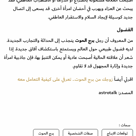
أصبحت العلاقة مشحونة بالصراع أو الدراما أو الاضطراب العاطفي، فقد
يبحث عن العزاء ويهرب في أحضان امرأة أخرى. قد يسعى إلى اتصال
جديد كوسيلة لإيجاد السلام والاستقرار العاطفي.
الفضول
من المعروف أن رجل
برج الحوت
ينجذب إلى الحداثة والتجارب الجديدة.
لديه فضول طبيعي حول العالم ويستمتع باستكشاف آفاق جديدة. إذا
شعر أن علاقته الحالية أصبحت عادية أو يمكن التنبؤ بها، فإن جاذبية امرأة
جديدة وإثارة المجهول قد لا تقاوم.
اقرئي أيضاً
زوجك من برج الحوت.. تعرفي على كيفية التعامل معه
المصدر: astrotalk
سمات :
توقعات الابراج
صفات الشخصية
برج الحوت