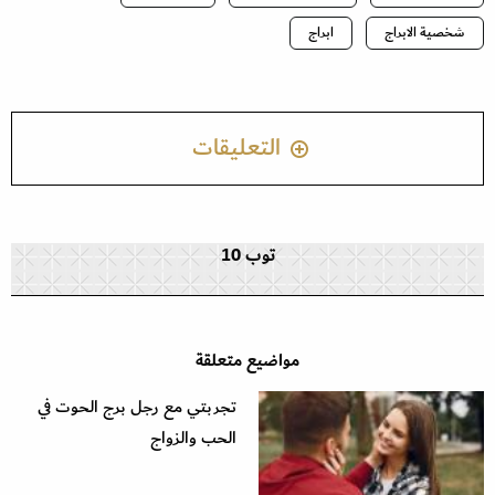
شخصية الابراج
ابراج
التعليقات
توب 10
مواضيع متعلقة
تجربتي مع رجل برج الحوت في
الحب والزواج