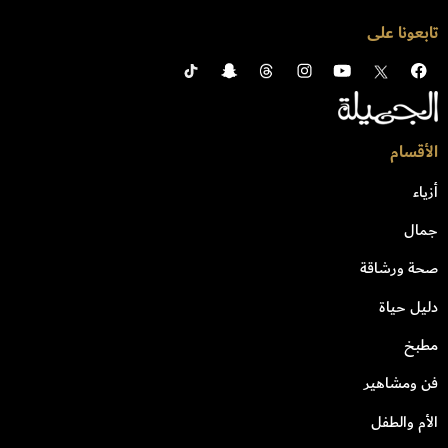
تابعونا على
الأقسام
أزياء
جمال
صحة ورشاقة
دليل حياة
مطبخ
فن ومشاهير
الأم والطفل