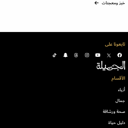
خبز ومعجنات
تابعونا على
الأقسام
أزياء
جمال
صحة ورشاقة
دليل حياة