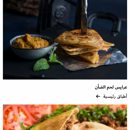
عرايس لحم الضأن
أطباق رئيسية