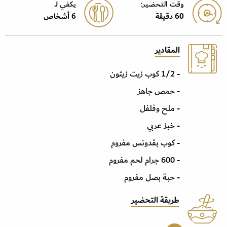
وقت التحضير:
يكفي J
60 دقيقة
6 أشخاص
المقادير
- 1/2 كوب زيت زيتون
- حمص جاهز
- ملح وفلفل
- خبز عربي
- كوب بقدونس مفروم
- 600 جرام لحم مفروم
- حبة بصل مفروم
طريقة التحضير