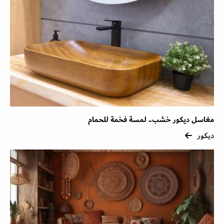
مغاسل ديكور خشب.. لمسة فخمة للحمام
ديكور