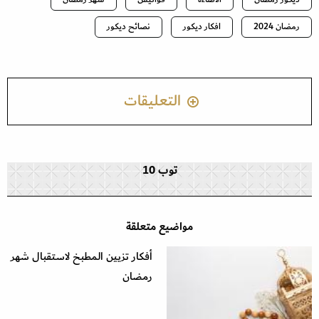
رمضان 2024
افكار ديكور
نصائح ديكور
التعليقات
توب 10
مواضيع متعلقة
أفكار تزيين المطبخ لاستقبال شهر
رمضان