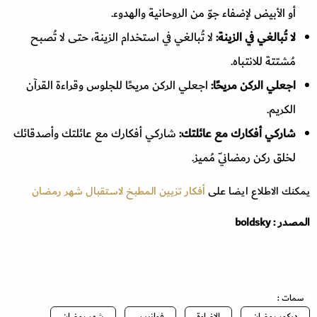
أو الأبيض لإضفاء جوّ من الروحانية والهدوء.
لا تُبالغي في الزينة:
لا تُبالغي في استخدام الزينة، حتى لا تُصبح
مُشتتة للانتباه.
اجعلي الركن مريحًا:
اجعلي الركن مريحًا للجلوس وقراءة القرآن
الكريم.
شاركي أفكارك مع عائلتك:
شاركي أفكارك مع عائلتك وأصدقائك
لخلق ركن رمضانيّ مُميز.
يمكنك الاطلاع ايضا على
أفكار تزيين المطبخ لاستقبال شهر رمضان
المصدر : boldsky
سمات :
ديكور رمضان
الاضاءة
فوانيس
شهر رمضان