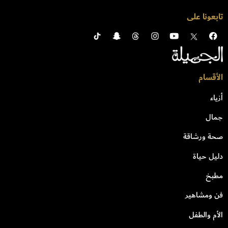
تابعونا على
الأقسام
أزياء
جمال
صحة ورشاقة
دليل حياة
مطبخ
فن ومشاهير
الأم والطفل