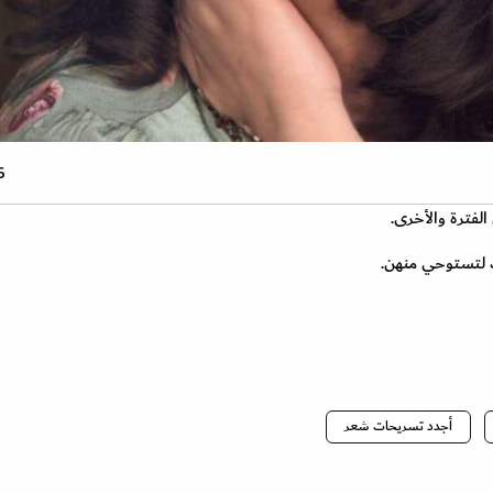
6 صو
لفترة والأخرى.
 لتستوحي منهن.
أجدد تسريحات شعر