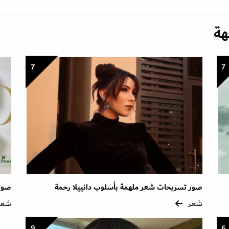
هة
7
7
صور تسريحات شعر ملهمة بأسلوب دانييلا رحمة
صور 
شعر
شعر
9
6