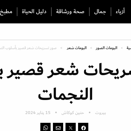
أزياء
جمال
صحة ورشاقة
دليل الحياة
مطبخ
ية
البومات الصور
البومات شعر
صور تسريحات شعر قصير بأسلوب الن
ريحات شعر قصير ب
النجمات
بيروت
حنين كوكاش
15 يناير 2024