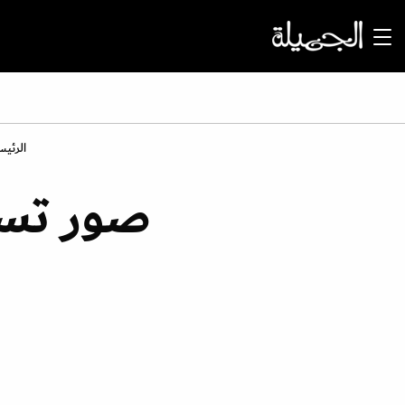
الرئيس
صور تس