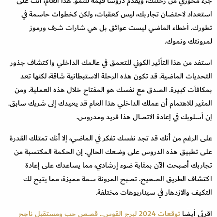
جزء محوري من رحلتك، ويقدم دروسًا قيمة للنمو. هذا العام، أنت على
استعداد لاحتضان تجاربك، ليس كعقبات، ولكن كخطوات حاسمة في
تطورك. أخطاء الماضي ليست عوائق بل هي شارات شرف ورموز
لمرونتك ونموك.
استفد من هذا التأثير الكوني للتعمق في عالمك الداخلي واكتشاف جذور
التحديات الماضية. قد تكون هذه الرحلة الاستبطانية شاقة، لكنها تعد
بمكافآت كبيرة. الصدق مع نفسك هو المفتاح خلال هذه العملية. ومن
المثير للاهتمام أن عملك الداخلي هذا العام قد يعيدك إلى شريك سابق.
إن أسلوبك في إعادة الاتصال هذا فريد ومدروس.
على الرغم من أنك قد تجد نفسك تفكر في الماضي، إلا أنك تمتلك القدرة
على تطبيق هذه الدروس على وضعك الحالي. إن الحكمة المكتسبة من
تجاربك أصبحت الآن بمثابة ضوء إرشادي، مما يساعدك على إعادة
اكتشاف الطريق الصحيح. تصبح المرونة سمة مميزة، مما يتيح لك
التكيف والازدهار في سيناريوهات مختلفة.
اقرئي أيضًا
توقعات 2024 لبرج القوس.. قصص حب ومستقبل ناجح