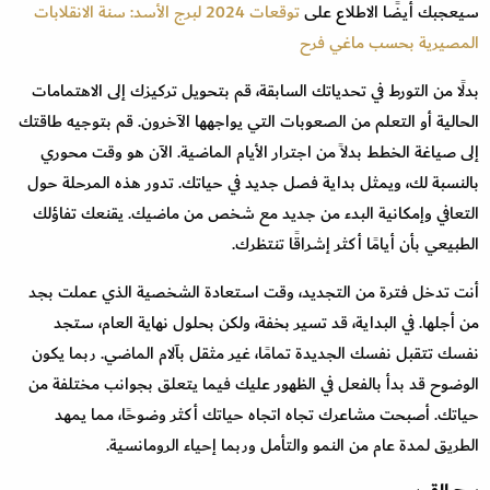
سيعجبك أيضًا الاطلاع على
توقعات 2024 لبرج الأسد: سنة الانقلابات
المصيرية بحسب ماغي فرح
بدلًا من التورط في تحدياتك السابقة، قم بتحويل تركيزك إلى الاهتمامات
الحالية أو التعلم من الصعوبات التي يواجهها الآخرون. قم بتوجيه طاقتك
إلى صياغة الخطط بدلاً من اجترار الأيام الماضية. الآن هو وقت محوري
بالنسبة لك، ويمثل بداية فصل جديد في حياتك. تدور هذه المرحلة حول
التعافي وإمكانية البدء من جديد مع شخص من ماضيك. يقنعك تفاؤلك
الطبيعي بأن أيامًا أكثر إشراقًا تنتظرك.
أنت تدخل فترة من التجديد، وقت استعادة الشخصية الذي عملت بجد
من أجلها. في البداية، قد تسير بخفة، ولكن بحلول نهاية العام، ستجد
نفسك تتقبل نفسك الجديدة تمامًا، غير مثقل بآلام الماضي. ربما يكون
الوضوح قد بدأ بالفعل في الظهور عليك فيما يتعلق بجوانب مختلفة من
حياتك. أصبحت مشاعرك تجاه اتجاه حياتك أكثر وضوحًا، مما يمهد
الطريق لمدة عام من النمو والتأمل وربما إحياء الرومانسية.