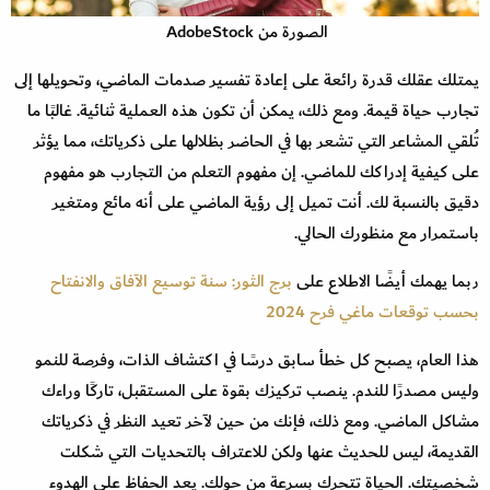
الصورة من AdobeStock
يمتلك عقلك قدرة رائعة على إعادة تفسير صدمات الماضي، وتحويلها إلى
تجارب حياة قيمة. ومع ذلك، يمكن أن تكون هذه العملية ثنائية. غالبًا ما
تُلقي المشاعر التي تشعر بها في الحاضر بظلالها على ذكرياتك، مما يؤثر
على كيفية إدراكك للماضي. إن مفهوم التعلم من التجارب هو مفهوم
دقيق بالنسبة لك. أنت تميل إلى رؤية الماضي على أنه مائع ومتغير
باستمرار مع منظورك الحالي.
ربما يهمك أيضًا الاطلاع على
برج الثور: سنة توسيع الآفاق والانفتاح
بحسب توقعات ماغي فرح 2024
هذا العام، يصبح كل خطأ سابق درسًا في اكتشاف الذات، وفرصة للنمو
وليس مصدرًا للندم. ينصب تركيزك بقوة على المستقبل، تاركًا وراءك
مشاكل الماضي. ومع ذلك، فإنك من حين لآخر تعيد النظر في ذكرياتك
القديمة، ليس للحديث عنها ولكن للاعتراف بالتحديات التي شكلت
شخصيتك. الحياة تتحرك بسرعة من حولك. يعد الحفاظ على الهدوء