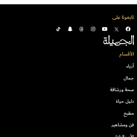
تابعونا على
الأقسام
أزياء
جمال
صحة ورشاقة
دليل حياة
مطبخ
فن ومشاهير
الأم والطفل