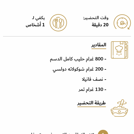
وقت التحضير:
يكفي J
20 دقيقة
1 أشخاص
المقادير
- 800 غرام حليب كامل الدسم
- 200 غرام شوكولاته دولسي
- نصف فانيلا
- 130 غرام تمر
طريقة التحضير