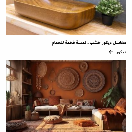
مغاسل ديكور خشب.. لمسة فخمة للحمام
ديكور