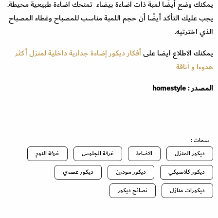
يمكنك وضع أيضًا لمبة ذات اضاءة بيضاء تمنحك اضاءة طبيعية محيطة.
يجب عليك التأكد أيضًا أن حجم اللمبة مناسب للمصباح وغطاء المصباح
الذي اخترتيه.
يمكنك الاطلاع ايضا على
أفكار ديكور إضاءة جدارية داخلية لمنزل أكثر
هدوءًا و أناقة
المصدر : homestyle
سمات :
ديكور المنزل
الاضاءة
غرفة الجلوس
غرفة النوم
ديكور كلاسيكي
ديكور مودرن
ديكور عصري
ديكورات منازل
نصائح ديكور