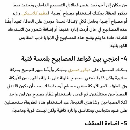
من مكان إلى آخر، تعد عنصر فعالا في التصميم الداخلي وتحديد نمط
ديكور الغرفة. يمكنك استخدام مصباح أرضية ل
مظهر كلاسيكي
راقي،
أو مصباح أرضية بحامل ثلاثي لإضافة لمسة مودرن على الغرفة. تفيد أيضًا
هذه المصابيح في حال أردت إنارة خفيفة أو إضافة شعور من الاسترخاء
للغرفة. عادة ما يتم وضع هذه المصابيح في الزوايا قرب المقابس
الكهربائية.
4- امزجي بين قواعد المصابيح بلمسة فنية
يمكنك الحصول على
ديكور عصري
ومبتكر وأيضًا مبهر للجميع بحركة
صغيرة ولكن ذكية. ضعي مصباح طاولة على طاولة بالقرب من الأريكة،
وفي الطرف الآخر للأريكة ضعي مصباح أرضية مثلا. يجب أن تكون قاعدتي
المصباحين مختلفتين. ثم قومي باستخدام غطاء مصباح من لون واحد
لكلا المصباحين وشاهدي النتيجة. عبر استخدام هذه الطريقة، ستحصلين
على ضوء متجانس ومتناسق وانارة كافية ولكن ليست قوية ومزعجة.
5- اضاءة السقف