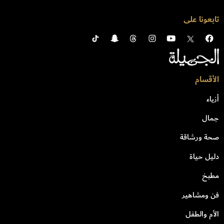
تابعونا على
الأقسام
أزياء
جمال
صحة ورشاقة
دليل حياة
مطبخ
فن ومشاهير
الأم والطفل