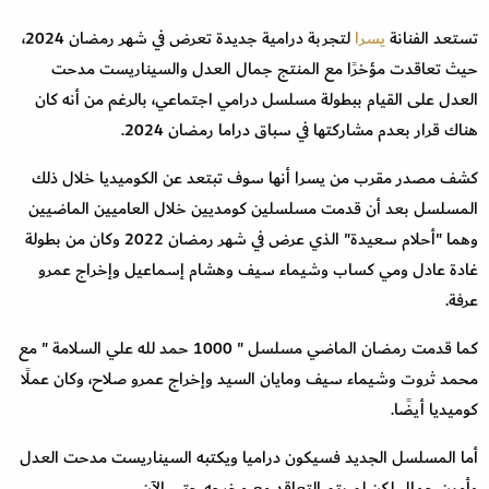
تستعد الفنانة
يسرا
لتجربة درامية جديدة تعرض في شهر رمضان 2024،
حيث تعاقدت مؤخرًا مع المنتج جمال العدل والسيناريست مدحت
العدل على القيام ببطولة مسلسل درامي اجتماعي، بالرغم من أنه كان
هناك قرار بعدم مشاركتها في سباق دراما رمضان 2024.
كشف مصدر مقرب من يسرا أنها سوف تبتعد عن الكوميديا خلال ذلك
المسلسل بعد أن قدمت مسلسلين كومديين خلال العاميين الماضيين
وهما "أحلام سعيدة" الذي عرض في شهر رمضان 2022 وكان من بطولة
غادة عادل ومي كساب وشيماء سيف وهشام إسماعيل وإخراج عمرو
عرفة.
كما قدمت رمضان الماضي مسلسل " 1000 حمد لله علي السلامة " مع
محمد ثروت وشيماء سيف ومايان السيد وإخراج عمرو صلاح، وكان عملًا
كوميديا أيضًا.
أما المسلسل الجديد فسيكون دراميا ويكتبه السيناريست مدحت العدل
وأمين جمال لكن لم يتم التعاقد مع مخرجه حتي الآن.