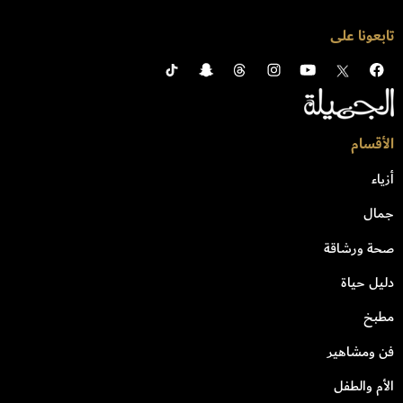
تابعونا على
الأقسام
أزياء
جمال
صحة ورشاقة
دليل حياة
مطبخ
فن ومشاهير
الأم والطفل