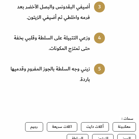
أضيفي البقدونس والبصل الأخضر بعد
فرمه واخلطي ثم أضيفي الزيتون
.
وزعي التتبيلة على السلطة وقلبي بخفة
حتى تمتزج المكونات
.
زيني وجه السلطة بالجوز المفروم وقدميها
باردة
.
سمات :
معكرونة
أكلات دايت
اكلات سريعة
رجيم
الجوز
الزيتون
السلطة