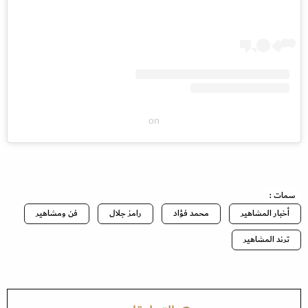
on
سمات :
أخبار المشاهير
محمد فؤاد
رامز جلال
فن ومشاهير
ترند المشاهير