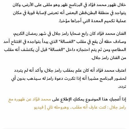
خلال ظهور محمد فؤاد في البرنامج ظهر وهو ملقى على الأرض، وكان
يتواجد في منطقة البطن،فظن البعض أنه تعرض لإصابة قوية في مكان
عملية تكميم المعدة التي أجراها مؤخرا.
الفنان محمد فؤاد كان رابع ضحايا رامز جلال في شهر رمضان الكريم،
وصادف حظه أن يقع في مقلب "الغسالة" الذي يبدأ بتواجده في افتتاح أحد
المطاعم، ومن ثم يتم احتجازه داخل "الغسالة" قبل أن يكتشف أنه مقلب
من الفنان رامز جلال.
اعترف محمد فؤاد أنه كان علم بمقلب رامز جلال، وأكد أنه لم يتردد
لحضور البرنامج مشيرا أنه إذا تكررت دعوة رامز له سيذهب بدون أي
تردد.
إذا أعجبكِ هذا الموضوع يمكنكِ الإطلاع على
محمد فؤاد عن ظهوره مع
رامز جلال : كنت عارف أنه مقلب.. وهروحله تاني | فيديو