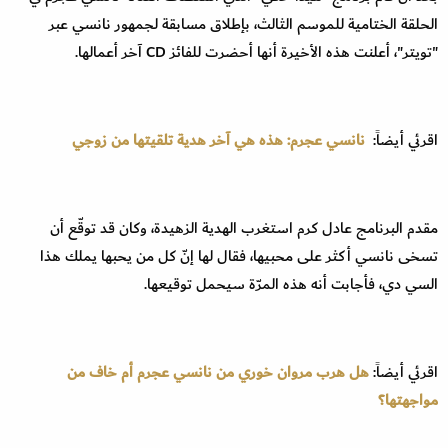
الحلقة الختامية للموسم الثالث، بإطلاق مسابقة لجمهور نانسي عبر
"تويتر"، أعلنت هذه الأخيرة أنها أحضرت للفائز CD آخر أعمالها.
اقرئي أيضاً:
نانسي عجرم: هذه هي آخر هدية تلقيتها من زوجي
مقدم البرنامج عادل كرم استغرب الهدية الزهيدة، وكان قد توقّع أن
تسخى نانسي أكثر على محبيها، فقال لها إنّ كل من يحبها يملك هذا
السي دي، فأجابت أنه هذه المرّة سيحمل توقيعها.
اقرئي أيضاً:
هل هرب مروان خوري من نانسي عجرم أم خاف من
مواجهتها؟