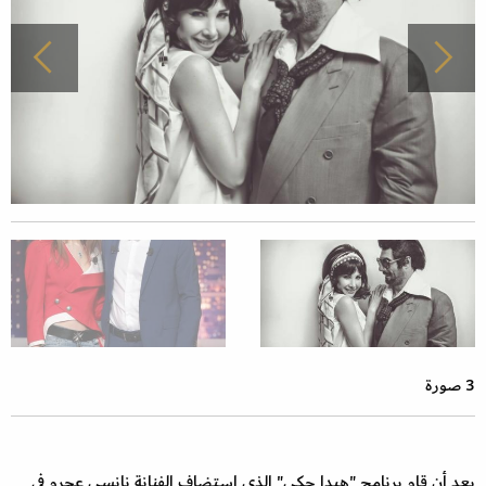
3 صورة
بعد أن قام برنامج "هيدا حكي" الذي استضاف الفنانة نانسي عجرم في