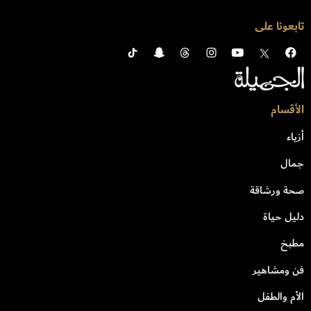
تابعونا على
الأقسام
أزياء
جمال
صحة ورشاقة
دليل حياة
مطبخ
فن ومشاهير
الأم والطفل