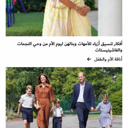
أفكار تنسيق أزياء للأمهات وبناتهن ليوم الأم من وحي النجمات
والفاشينيستات
أناقة الأم والطفل